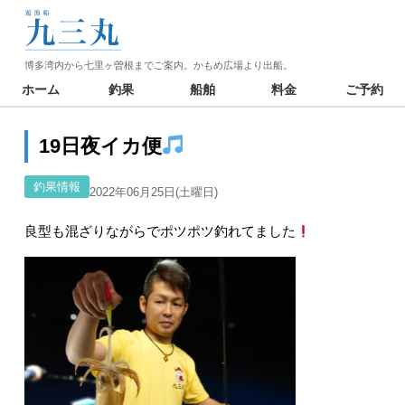
博多湾内から七里ヶ曽根までご案内。かもめ広場より出船。
ホーム
釣果
船舶
料金
ご予約
19日夜イカ便
釣果情報
2022年06月25日(土曜日)
良型も混ざりながらでポツポツ釣れてました