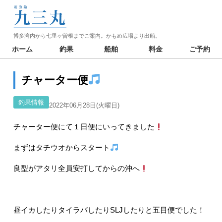
博多湾内から七里ヶ曽根までご案内。かもめ広場より出船。
ホーム
釣果
船舶
料金
ご予約
チャーター便
釣果情報
2022年06月28日(火曜日)
チャーター便にて１日便にいってきました
まずはタチウオからスタート
良型がアタリ全員安打してからの沖へ
昼イカしたりタイラバしたりSLJしたりと五目便でした！