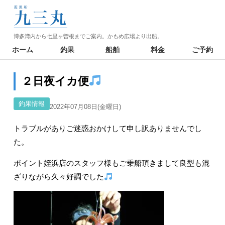
博多湾内から七里ヶ曽根までご案内。かもめ広場より出船。
ホーム
釣果
船舶
料金
ご予約
２日夜イカ便
釣果情報
2022年07月08日(金曜日)
トラブルがありご迷惑おかけして申し訳ありませんでし
た。
ポイント姪浜店のスタッフ様もご乗船頂きまして良型も混
ざりながら久々好調でした