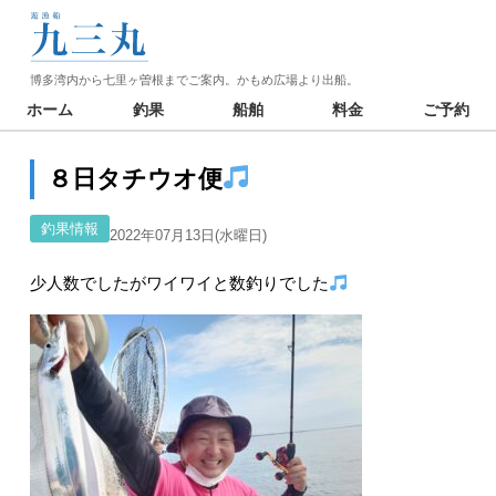
博多湾内から七里ヶ曽根までご案内。かもめ広場より出船。
ホーム
釣果
船舶
料金
ご予約
８日タチウオ便
釣果情報
2022年07月13日(水曜日)
少人数でしたがワイワイと数釣りでした