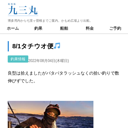
博多湾内から七里ヶ曽根までご案内。かもめ広場より出船。
ホーム
釣果
船舶
料金
ご予約
8/1タチウオ便
釣果情報
2022年08月04日(木曜日)
良型は拾えましたがバタバタラッシュなくの拾い釣りで数
伸びずでした。