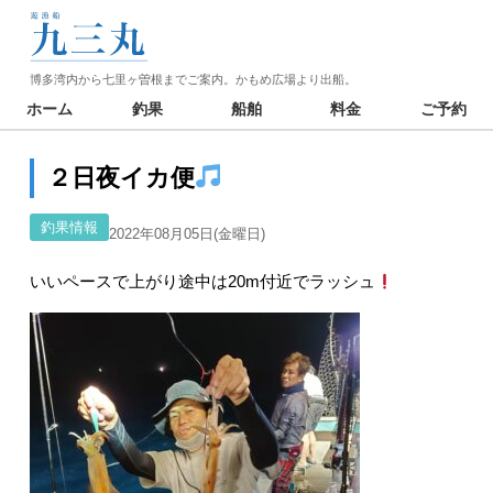
博多湾内から七里ヶ曽根までご案内。かもめ広場より出船。
ホーム
釣果
船舶
料金
ご予約
２日夜イカ便
釣果情報
2022年08月05日(金曜日)
いいペースで上がり途中は20m付近でラッシュ