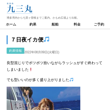
博多湾内から七里ヶ曽根までご案内。かもめ広場より出船。
ホーム
釣果
船舶
料金
ご予約
７日夜イカ便
釣果情報
2022年08月09日(火曜日)
良型混じりでポツポツ拾いながらラッシュがすぐ終わって
しまいました
でも型いいのが多く盛り上がりました