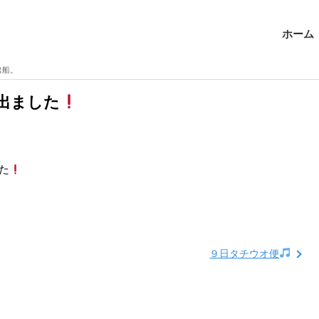
ホーム
出船。
出ました
た
９日タチウオ便