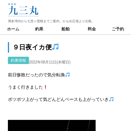
博多湾内から七里ヶ曽根までご案内。かもめ広場より出船。
ホーム
釣果
船舶
料金
ご予約
９日夜イカ便
釣果情報
2022年08月11日(木曜日)
前日惨敗だったので気分転換
うまく行きました
ポツポツ上がって気どんどんペースも上がっていき