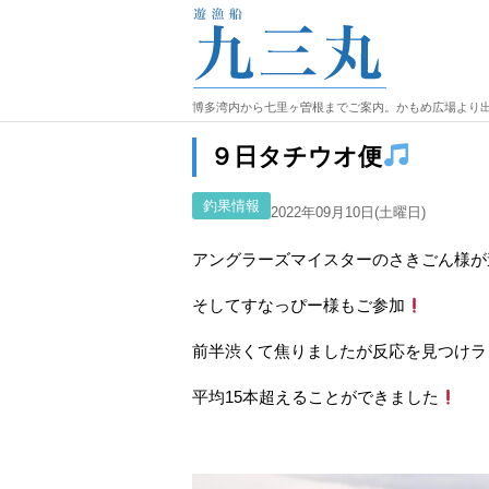
博多湾内から七里ヶ曽根までご案内。かもめ広場より
９日タチウオ便
釣果情報
2022年09月10日(土曜日)
アングラーズマイスターのさきごん様が
そしてすなっぴー様もご参加
前半渋くて焦りましたが反応を見つけラ
平均15本超えることができました