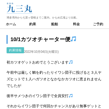
博多湾内から七里ヶ曽根までご案内。かもめ広場より出船。
ホーム
釣果
船舶
料金
ご予約
10/1カツオチャーター便
釣果情報
2022年10月04日(火曜日)
初カツオゲットおめでとうございます
午前中は厳しく鯛を釣ったりイワシ団子に投げると３人ヤ
ズヒットで１人ハガツオとなかなかカツオに恵まれません
でしたが
後半サメつきのイワシ団子で全員安打
それからイワシ団子で何回かチャンスがあり無事ゲットと