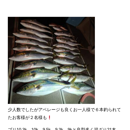
少人数でしたがアベレージも良くお一人様で６本釣られて
たお客様が２名様も
ブリ10.3k、10k、9.5k、9.3k、9kと良型多く混ざり21本、