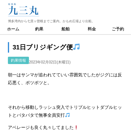
博多湾内から七里ヶ曽根までご案内。かもめ広場より出船。
ホーム
釣果
船舶
料金
ご予約
31日ブリジギング便
釣果情報
2023年02月02日(木曜日)
朝一はサンマが追われてていい雰囲気でしたがジグには反
応悪く、ポツポツと。
それから移動しラッシュ突入でトリプルヒットダブルヒッ
トとバタバタで無事全員安打
アベレージも良く丸々してました