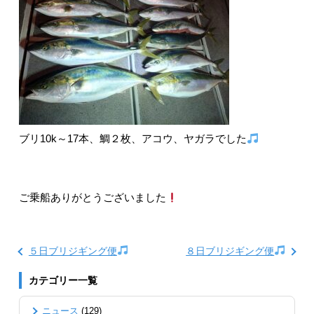
ブリ10k～17本、鯛２枚、アコウ、ヤガラでした
ご乗船ありがとうございました
５日ブリジギング便
８日ブリジギング便
カテゴリー一覧
ニュース
(129)