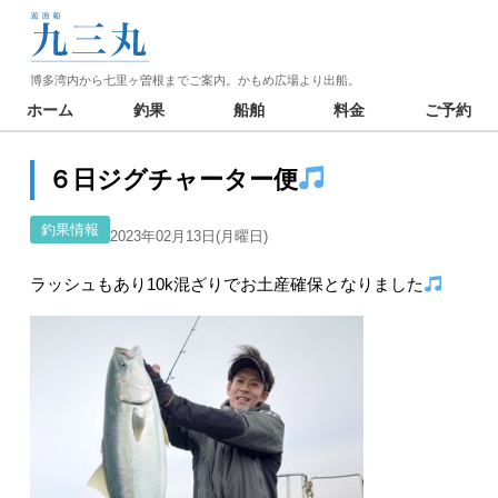
博多湾内から七里ヶ曽根までご案内。かもめ広場より出船。
ホーム
釣果
船舶
料金
ご予約
６日ジグチャーター便
釣果情報
2023年02月13日(月曜日)
ラッシュもあり10k混ざりでお土産確保となりました