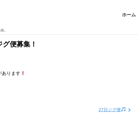
ホーム
出船。
/ジグ便募集！
きがあります
27日ジグ便