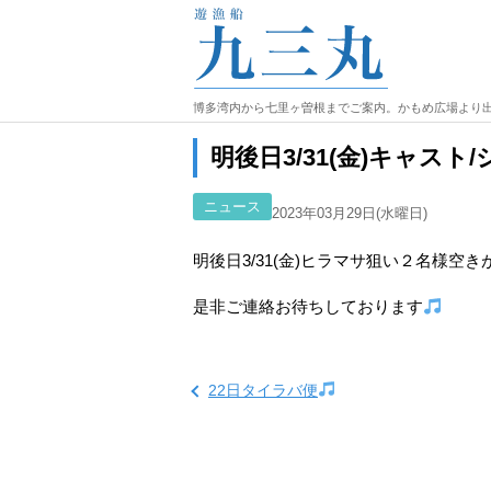
博多湾内から七里ヶ曽根までご案内。かもめ広場より
明後日3/31(金)キャスト
ニュース
2023年03月29日(水曜日)
明後日3/31(金)ヒラマサ狙い２名様空
是非ご連絡お待ちしております
22日タイラバ便