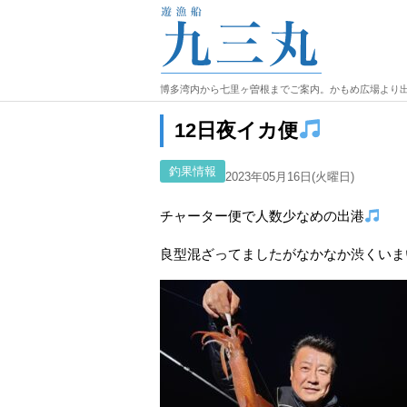
博多湾内から七里ヶ曽根までご案内。かもめ広場より
12日夜イカ便
釣果情報
2023年05月16日(火曜日)
チャーター便で人数少なめの出港
良型混ざってましたがなかなか渋くいま