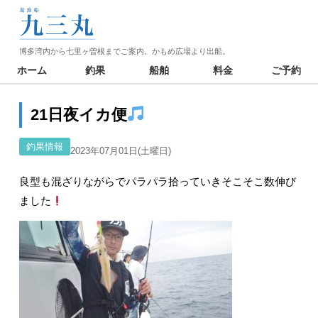
博多湾内から七里ヶ曽根までご案内。かもめ広場より出船。
ホーム
釣果
船舶
料金
ご予約
21日夜イカ便
釣果情報
2023年07月01日(土曜日)
良型も混ざりながらでパラパラ拾っていきそこそこ数伸び
ました