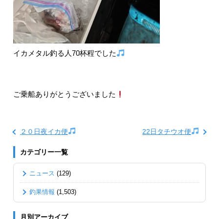
イカメタル釣る人70杯程でした
ご乗船ありがとうございました
２０日夜イカ便
22日タチウオ便
カテゴリー一覧
ニュース
(129)
釣果情報
(1,503)
月別アーカイブ