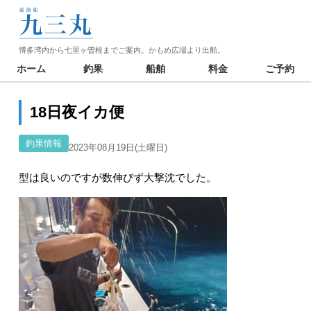
博多湾内から七里ヶ曽根までご案内。かもめ広場より出船。
ホーム
釣果
船舶
料金
ご予約
18日夜イカ便
釣果情報
2023年08月19日(土曜日)
型は良いのですが数伸びず大撃沈でした。