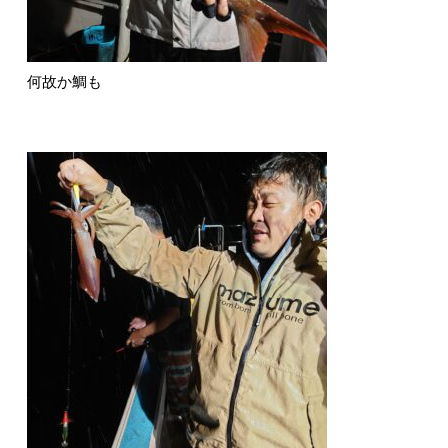
何故か鯛も