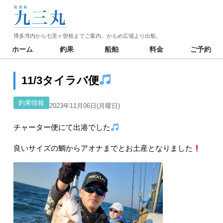
博多湾内から七里ヶ曽根までご案内。かもめ広場より出船。
ホーム
釣果
船舶
料金
ご予約
11/3タイラバ便
釣果情報
2023年11月06日(月曜日)
チャーター便にて出港でした
良いサイズの鯛からアオナまでとお土産となりました