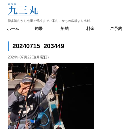
博多湾内から七里ヶ曽根までご案内。かもめ広場より出船。
ホーム
釣果
船舶
料金
ご予約
20240715_203449
2024年07月22日(月曜日)