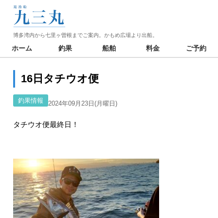
博多湾内から七里ヶ曽根までご案内。かもめ広場より出船。
ホーム
釣果
船舶
料金
ご予約
16日タチウオ便
釣果情報
2024年09月23日(月曜日)
タチウオ便最終日！